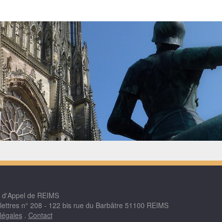
r d'Appel de REIMS
 lettres n° 208 - 122 bis rue du Barbâtre 51100 REIMS
légales
.
Contact