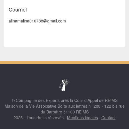
Courriel
alinamalina010788@gmail.com
© Compagnie des Experts près la Cour d'Appel de REIMS
Maison de la Vie Associative Boîte aux lettres n° 208 - 122 bis rue
du Barbâtre 51100 REIMS
2026 - Tous droits réservés .
Mentions légales
.
Contact