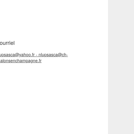
ourriel
lupsasca@yahoo.fr - nlupsasca@ch-
halonsenchampagne.fr