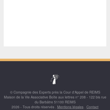
© Compagnie des Experts près la Cour d'Appel de REIMS
Maison de la Vie Associative Boîte aux lettres n° 208 - 122 bis rue
du Barbâtre 51100 REIMS
2026 - Tous droits réservés .
Mentions légales
.
Contact