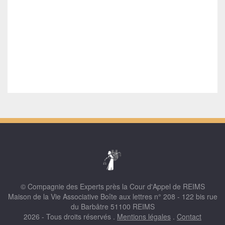
© Compagnie des Experts près la Cour d'Appel de REIMS
Maison de la Vie Associative Boîte aux lettres n° 208 - 122 bis rue
du Barbâtre 51100 REIMS
2026 - Tous droits réservés .
Mentions légales
.
Contact