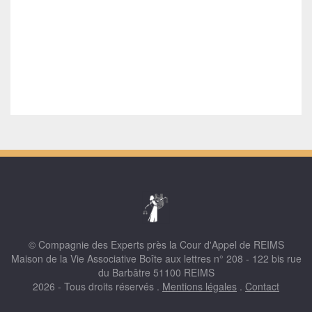
© Compagnie des Experts près la Cour d'Appel de REIMS
Maison de la Vie Associative Boîte aux lettres n° 208 - 122 bis rue
du Barbâtre 51100 REIMS
2026 - Tous droits réservés .
Mentions légales
.
Contact