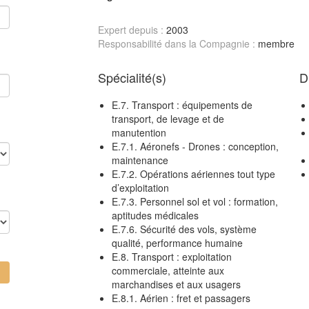
Expert depuis :
2003
Responsabilité dans la Compagnie :
membre
Spécialité(s)
D
E.7. Transport : équipements de
transport, de levage et de
manutention
E.7.1. Aéronefs - Drones : conception,
maintenance
E.7.2. Opérations aériennes tout type
d’exploitation
E.7.3. Personnel sol et vol : formation,
aptitudes médicales
E.7.6. Sécurité des vols, système
qualité, performance humaine
E.8. Transport : exploitation
commerciale, atteinte aux
marchandises et aux usagers
E.8.1. Aérien : fret et passagers