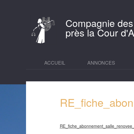
Compagnie des
près la Cour d
ACCUEIL
ANNONCES
RE_fiche_abon
RE_fiche_abonnement_salle_renovee