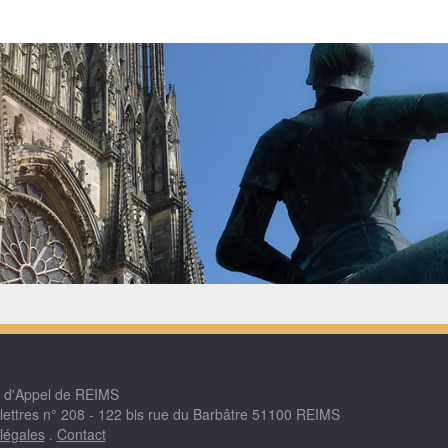
r d'Appel de REIMS
 lettres n° 208 - 122 bis rue du Barbâtre 51100 REIMS
légales
.
Contact