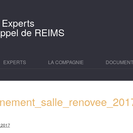
 Experts
'Appel de REIMS
EXPERTS
LA COMPAGNIE
DOCUMEN
nement_salle_renovee_201
_2017