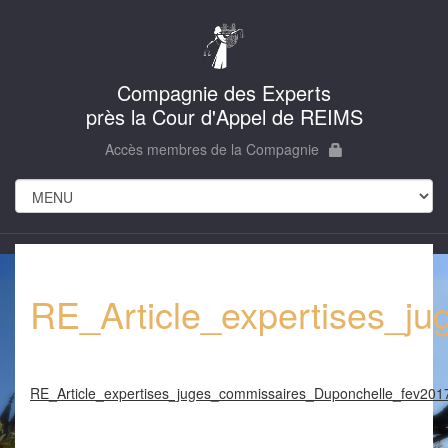
Compagnie des Experts
près la Cour d'Appel de REIMS
Accès membres de la Compagnie
RE_Article_expertises_j
RE_Article_expertises_juges_commissaires_Duponchelle_fev201