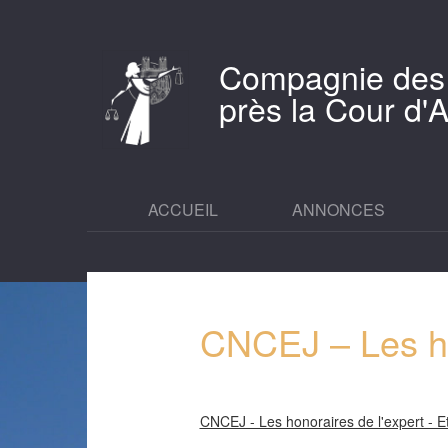
Compagnie des
près la Cour d
ACCUEIL
ANNONCES
CNCEJ – Les hon
CNCEJ - Les honoraires de l'expert - Et