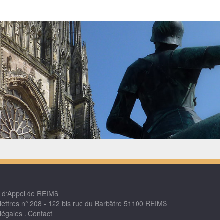
r d'Appel de REIMS
 lettres n° 208 - 122 bis rue du Barbâtre 51100 REIMS
légales
.
Contact