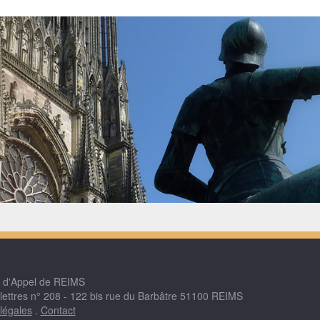
r d'Appel de REIMS
 lettres n° 208 - 122 bis rue du Barbâtre 51100 REIMS
légales
.
Contact