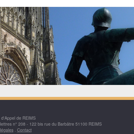
r d'Appel de REIMS
 lettres n° 208 - 122 bis rue du Barbâtre 51100 REIMS
légales
.
Contact