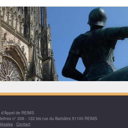
r d'Appel de REIMS
 lettres n° 208 - 122 bis rue du Barbâtre 51100 REIMS
légales
.
Contact