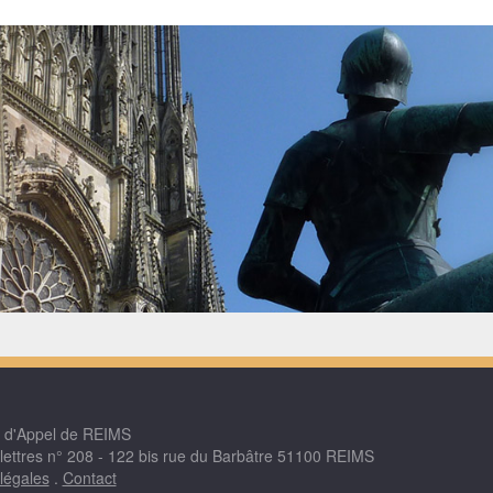
r d'Appel de REIMS
 lettres n° 208 - 122 bis rue du Barbâtre 51100 REIMS
légales
.
Contact