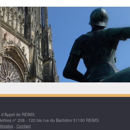
r d'Appel de REIMS
 lettres n° 208 - 122 bis rue du Barbâtre 51100 REIMS
légales
.
Contact