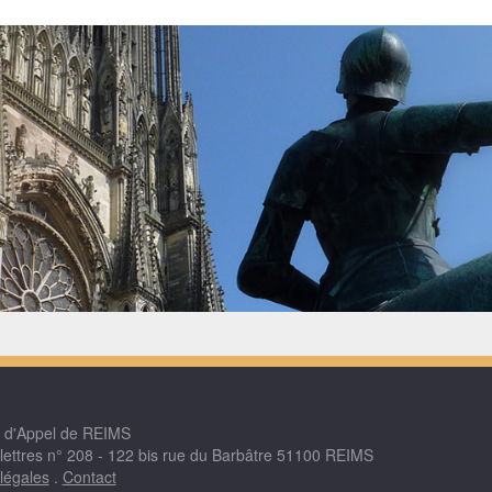
r d'Appel de REIMS
 lettres n° 208 - 122 bis rue du Barbâtre 51100 REIMS
légales
.
Contact