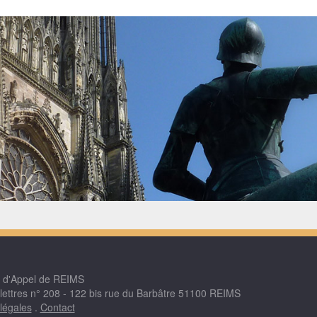
r d'Appel de REIMS
 lettres n° 208 - 122 bis rue du Barbâtre 51100 REIMS
légales
.
Contact