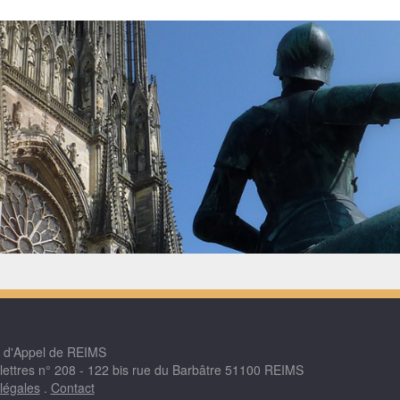
r d'Appel de REIMS
 lettres n° 208 - 122 bis rue du Barbâtre 51100 REIMS
légales
.
Contact