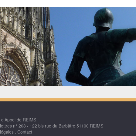
r d'Appel de REIMS
 lettres n° 208 - 122 bis rue du Barbâtre 51100 REIMS
légales
.
Contact