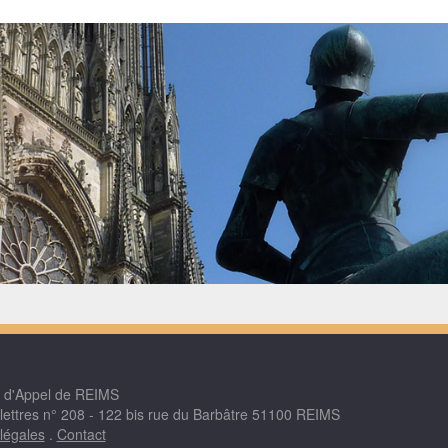
r d'Appel de REIMS
 lettres n° 208 - 122 bis rue du Barbâtre 51100 REIMS
légales
.
Contact