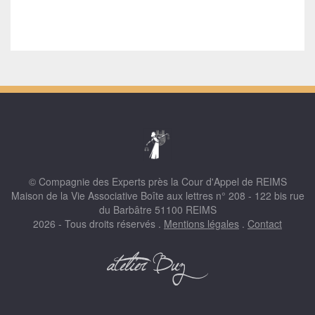
© Compagnie des Experts près la Cour d'Appel de REIMS
Maison de la Vie Associative Boîte aux lettres n° 208 - 122 bis rue
du Barbâtre 51100 REIMS
2026 - Tous droits réservés .
Mentions légales
.
Contact