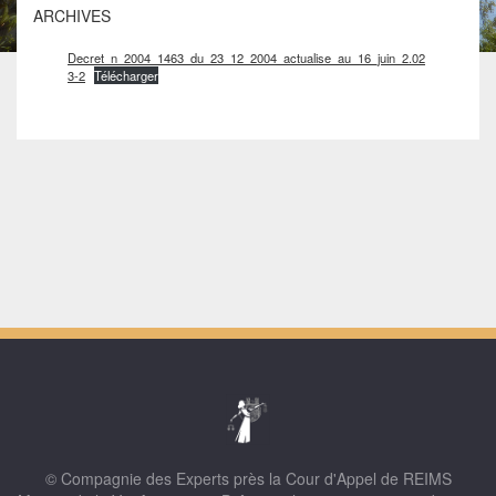
ARCHIVES
Decret_n_2004_1463_du_23_12_2004_actualise_au_16_juin_2.02
3-2
Télécharger
© Compagnie des Experts près la Cour d'Appel de REIMS