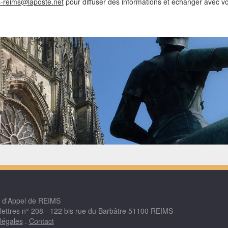
s-reims@laposte.net
pour diffuser des informations et échanger avec v
r d'Appel de REIMS
 lettres n° 208 - 122 bis rue du Barbâtre 51100 REIMS
légales
.
Contact