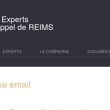
 Experts
'Appel de REIMS
EXPERTS
LA COMPAGNIE
DOCUMEN
se email